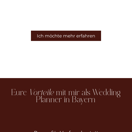
Souveräne Koordination am Hochzeitstag –
damit ihr präsent seid und euren Tag
wirklich erlebt.
Ich möchte mehr erfahren
Eure
Vorteile
mit mir als Wedding
Planner in Bayern