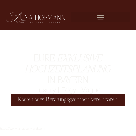
EURE
EXKLUSIVE
HOCHZEITSPLANUNG
IN BAYERN
Luxury | Edgy | Vogue
Kostenloses Beratungsgespräch vereinbaren
https://www.tanjagschwend.com