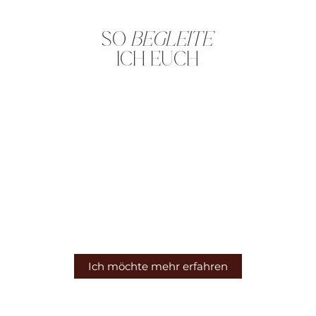
SO
BEGLEITE
ICH EUCH
Komplettplanung
Ganzheitliche Hochzeitsplanung mit klarer
Führung – für Paare, die nichts dem Zufall
überlassen wollen.
Ich möchte mehr erfahren