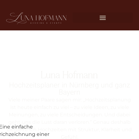
Luna Hofmann
Hochzeitsplaner in Nürnberg und ganz
Bayern
Viele meiner Paare sagen mir: „Hochzeitsplanung
ist heute einfach zu viel – zu viele Ideen, zu viele
Meinungen, zu viele Entscheidungen. Und dabei
geht uns die Lust daran verloren.“ Genau deshalb
begleite ich Hochzeiten mit Struktur, Klarheit und
Gefühl.